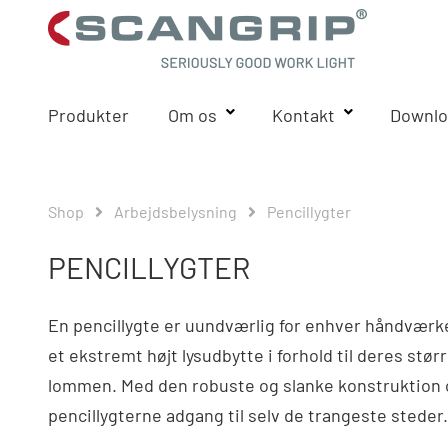
Produkter
Om os
Kontakt
Downlo
Shop
Arbejdsbelysning
Pencillygter
PENCILLYGTER
En pencillygte er uundværlig for enhver håndværke
et ekstremt højt lysudbytte i forhold til deres størr
lommen. Med den robuste og slanke konstruktion o
pencillygterne adgang til selv de trangeste steder.