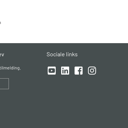
n
ev
Sociale links
ilmelding.
d