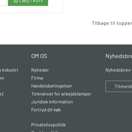
Læg i kurv
Tilbage til toppe
OM OS
Nyhedsbr
 industri
Nyheder
Nyhedsbrev t
en
Firma
Handelsbetingelser
Tilmel
x)
Tolerancer for arbejdslamper
Juridisk information
Fortryd dit køb
Privatslivspolitik