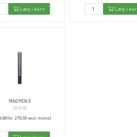
Læg i kurv
Læg i ku
MAG PEN 3
03.5116
9,88 (kr. 279,90 excl. moms)